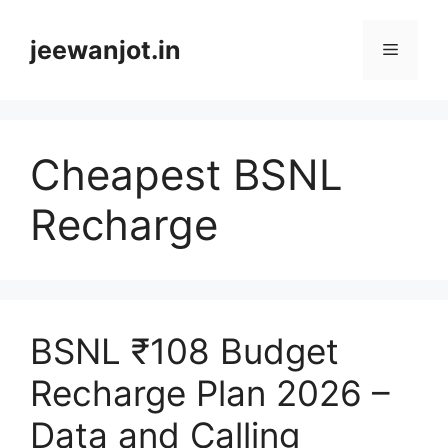
Skip
to
jeewanjot.in
Menu
content
Cheapest BSNL
Recharge
BSNL ₹108 Budget
Recharge Plan 2026 –
Data and Calling