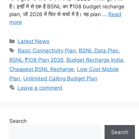
हैं। इन्हीं में से एक है BSNL का ₹108 budget recharge
plan, जो 2026 में फिर से चर्चा में है। यह plan …
Read
more
Categories
Latest News
Tags
Basic Connectivity Plan
,
BSNL Data Plan
,
BSNL ₹108 Plan 2026
,
Budget Recharge India
,
Cheapest BSNL Recharge
,
Low Cost Mobile
Plan
,
Unlimited Calling Budget Plan
Leave a comment
Search
Search